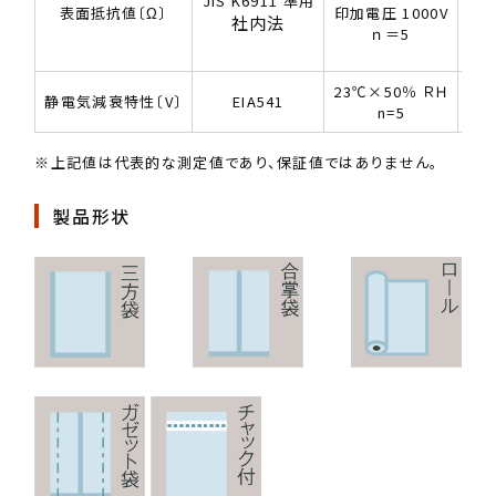
JIS K6911 準用
表面抵抗値〔Ω〕
印加電圧 1000V
社内法
ｎ＝5
2.
23℃×50％ ＲＨ
静電気減衰特性〔V〕
EIA541
n=5
※上記値は代表的な測定値であり、保証値ではありません。
製品形状