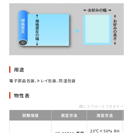
用途
電子部品包装、トレイ包装、防湿包装
物性表
横にスクロールできます→
試験項目
測定方法
測定方法
23℃×50% RH
1.