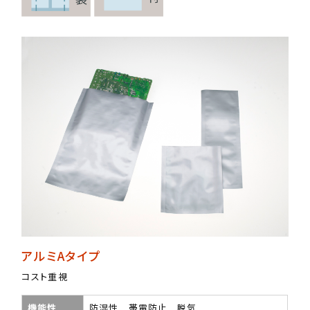
アルミAタイプ
コスト重視
機能性
防湿性 帯電防止 脱気