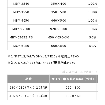
MBY-3540
350×400
100枚
MBY-3550
350×500
100枚
MBY-4650
460×500
100枚
MBY-92100
920×1000
100枚
MBY-6565ZIPS
650×650+30
50枚
MCY-6080
600×800
50枚
※１：PET12//AL7/ONY15/PE15/帯電防止PE40
※２：ONY15/PE15/AL7/PE15/帯電防止PE70
横にスクロールできます→
品番
サイズ（巾×長さmm）（外寸）
入数
230×290（内寸） １C印刷
250×300
1
365×450（内寸） １C印刷
385×460