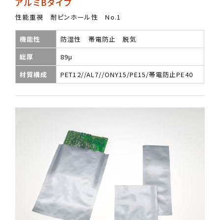
アルミBタイプ
性能重視 耐ピンホール性 No.1
機能性
防湿性 帯電防止 脱気
総厚
89μ
材質構成
PET12//AL7//ONY15/PE15/帯電防止PE40