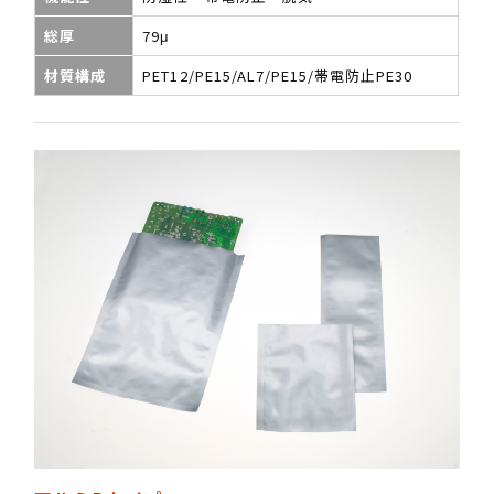
総厚
79μ
材質構成
PET12/PE15/AL7/PE15/帯電防止PE30