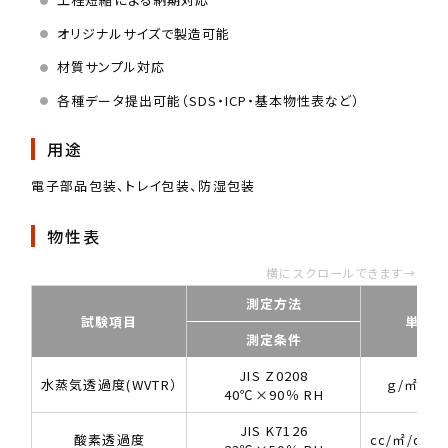
オリジナルサイズで製造可能
材質サンプル対応
各種データ提出可能（SDS・ICP・基本物性表など）
用途
電子部品包装、トレイ包装、防湿包装
物性表
横にスクロールできます→
測定方法
試験項目
単位
測定条件
JIS Z0208
水蒸気透過度(WVTR）
ｇ/㎡・da
40℃×90％ RH
JIS K7126
酸素透過度
cc/㎡/day.