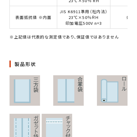
23℃×50％ RH
JIS K6911準用（社内法）
表面抵抗値 ※内面
23℃×50％ＲＨ
Ω
印加電圧500V n=3
※上記値は代表的な測定値であり、保証値ではありません
製品形状