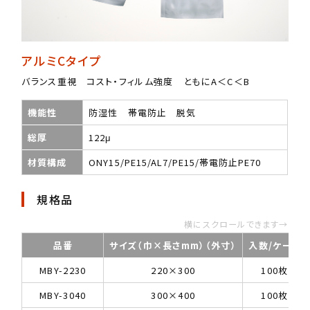
アルミCタイプ
バランス重視 コスト・フィルム強度 ともにA＜C＜B
機能性
防湿性 帯電防止 脱気
総厚
122μ
材質構成
ONY15/PE15/AL7/PE15/帯電防止PE70
規格品
横にスクロールできます→
品番
サイズ（巾×長さmm）（外寸）
入数/ケース
MBY-2230
220×300
100枚
MBY-3040
300×400
100枚