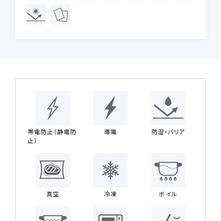
帯電防止（静電防
導電
防湿・バリア
止）
真空
冷凍
ボイル