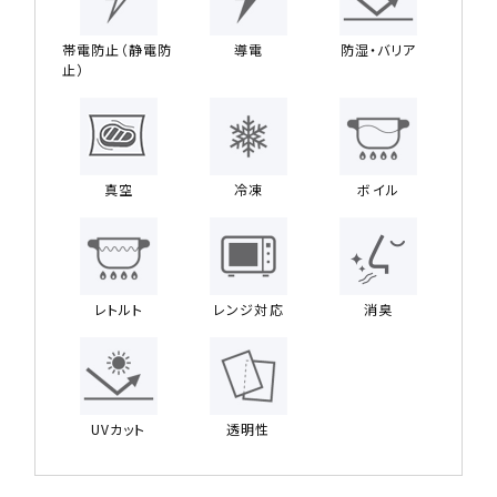
帯電防止（静電防
導電
防湿・バリア
止）
真空
冷凍
ボイル
レトルト
レンジ対応
消臭
UVカット
透明性